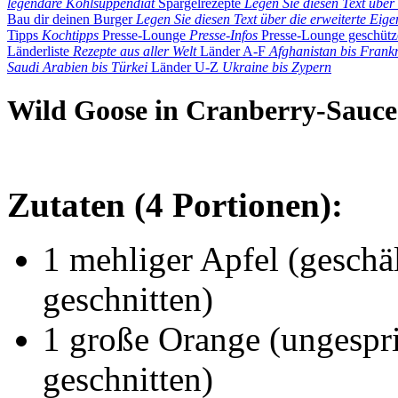
legendäre Kohlsuppendiät
Spargelrezepte
Legen Sie diesen Text über 
Bau dir deinen Burger
Legen Sie diesen Text über die erweiterte Eigen
Tipps
Kochtipps
Presse-Lounge
Presse-Infos
Presse-Lounge geschütz
Länderliste
Rezepte aus aller Welt
Länder A-F
Afghanistan bis Frank
Saudi Arabien bis Türkei
Länder U-Z
Ukraine bis Zypern
Wild Goose in Cranberry-Sauce
Zutaten (4 Portionen):
1 mehliger Apfel (geschält
geschnitten)
1 große Orange (ungesprit
geschnitten)