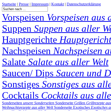
Startseite
|
Presse
|
Impressum
|
Kontakt
|
Datenschutzerklärung
Vorspeisen
Vorspeisen aus a
Suppen
Suppen aus aller We
Hauptgerichte
Hauptgericht
Nachspeisen
Nachspeisen au
Salate
Salate aus aller Welt
Saucen/ Dips
Saucen und Di
Sonstiges
Sonstiges aus all
Cocktails
Cocktails aus alle
Sonderseiten
unsere Sonderseiten
Sonderseite Grillen
Grillrezepte aus
Weihnachtsrezepte aus aller Welt
Sonderseite Exotisches
Exotisches a